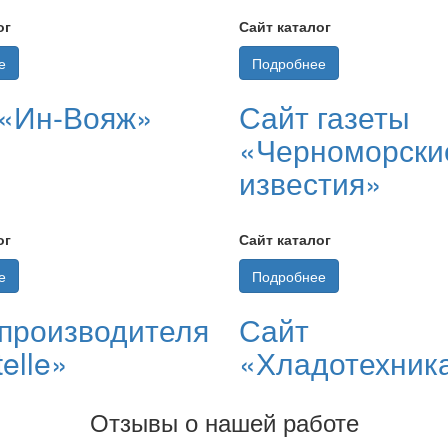
ог
Сайт каталог
е
Подробнее
 «Ин-Вояж»
Сайт газеты
«Черноморски
известия»
ог
Сайт каталог
е
Подробнее
производителя
Сайт
telle»
«Хладотехник
Отзывы о нашей работе