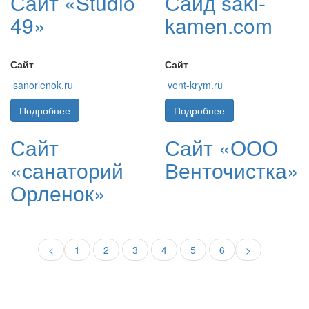
Сайт «Studio
Сайд saki-
49»
kamen.com
Сайт
Сайт
sanorlenok.ru
vent-krym.ru
Подробнее
Подробнее
Сайт
Сайт «ООО
«санаторий
Венточистка»
Орленок»
<
1
2
3
4
5
6
>