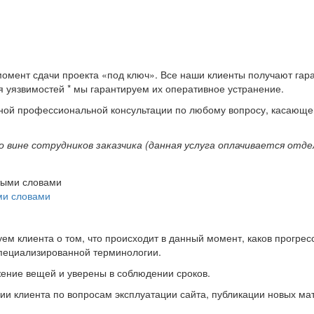
момент сдачи проекта «под ключ». Все наши клиенты получают гара
я уязвимостей * мы гарантируем их оперативное устранение.
бной профессиональной консультации по любому вопросу, касающе
 вине сотрудников заказчика (данная услуга оплачивается отде
ми словами
м клиента о том, что происходит в данный момент, каков прогресс
пециализированной терминологии.
жение вещей и уверены в соблюдении сроков.
и клиента по вопросам эксплуатации сайта, публикации новых ма